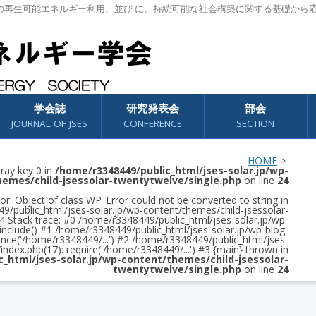
の再生可能エネルギー利用、並び に、持続可能な社会構築に関する基礎から
学会誌
研究発表会
部会
JOURNAL OF JSES
CONFERENCE
SECTION
HOME
>
rray key 0 in
/home/r3348449/public_html/jses-solar.jp/wp-
hemes/child-jsessolar-twentytwelve/single.php
on line
24
or: Object of class WP_Error could not be converted to string in
/public_html/jses-solar.jp/wp-content/themes/child-jsessolar-
4 Stack trace: #0 /home/r3348449/public_html/jses-solar.jp/wp-
 include() #1 /home/r3348449/public_html/jses-solar.jp/wp-blog-
once('/home/r3348449/...') #2 /home/r3348449/public_html/jses-
/index.php(17): require('/home/r3348449/...') #3 {main} thrown in
c_html/jses-solar.jp/wp-content/themes/child-jsessolar-
twentytwelve/single.php
on line
24