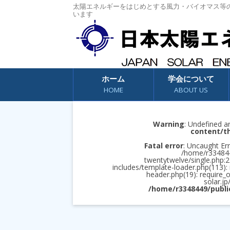
太陽エネルギーをはじめとする風力・バイオマス等
います
コンテンツへスキップ
ホーム
学会について
HOME
ABOUT US
Warning
: Undefined a
content/t
Fatal error
: Uncaught Err
/home/r3348449
twentytwelve/single.php:2
includes/template-loader.php(113):
header.php(19): require_
solar.jp
/home/r3348449/publi