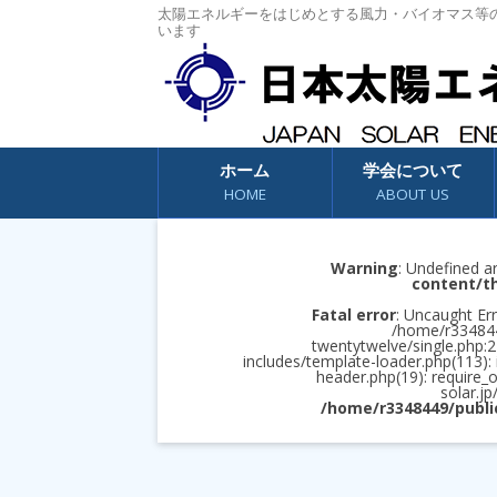
太陽エネルギーをはじめとする風力・バイオマス等
います
コンテンツへスキップ
ホーム
学会について
HOME
ABOUT US
Warning
: Undefined a
content/t
Fatal error
: Uncaught Err
/home/r3348449
twentytwelve/single.php:2
includes/template-loader.php(113):
header.php(19): require_
solar.jp
/home/r3348449/publi