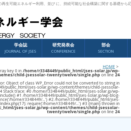
の再生可能エネルギー利用、並び に、持続可能な社会構築に関する基礎から
学会誌
研究発表会
部会
JOURNAL OF JSES
CONFERENCE
SECTION
HOME
>
rray key 0 in
/home/r3348449/public_html/jses-solar.jp/wp-
hemes/child-jsessolar-twentytwelve/single.php
on line
24
or: Object of class WP_Error could not be converted to string in
/public_html/jses-solar.jp/wp-content/themes/child-jsessolar-
4 Stack trace: #0 /home/r3348449/public_html/jses-solar.jp/wp-
 include() #1 /home/r3348449/public_html/jses-solar.jp/wp-blog-
once('/home/r3348449/...') #2 /home/r3348449/public_html/jses-
/index.php(17): require('/home/r3348449/...') #3 {main} thrown in
c_html/jses-solar.jp/wp-content/themes/child-jsessolar-
twentytwelve/single.php
on line
24