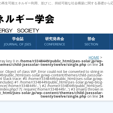
の再生可能エネルギー利用、並び に、持続可能な社会構築に関する基礎から
学会誌
研究発表会
部会
JOURNAL OF JSES
CONFERENCE
SECTION
HOME
>
rray key 0 in
/home/r3348449/public_html/jses-solar.jp/wp-
hemes/child-jsessolar-twentytwelve/single.php
on line
24
or: Object of class WP_Error could not be converted to string in
/public_html/jses-solar.jp/wp-content/themes/child-jsessolar-
4 Stack trace: #0 /home/r3348449/public_html/jses-solar.jp/wp-
 include() #1 /home/r3348449/public_html/jses-solar.jp/wp-blog-
once('/home/r3348449/...') #2 /home/r3348449/public_html/jses-
/index.php(17): require('/home/r3348449/...') #3 {main} thrown in
c_html/jses-solar.jp/wp-content/themes/child-jsessolar-
twentytwelve/single.php
on line
24