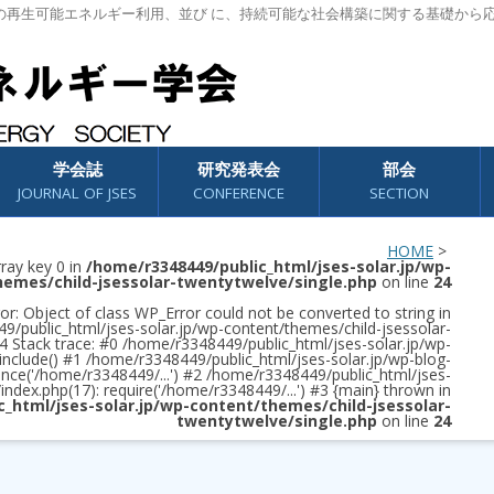
の再生可能エネルギー利用、並び に、持続可能な社会構築に関する基礎から
学会誌
研究発表会
部会
JOURNAL OF JSES
CONFERENCE
SECTION
HOME
>
rray key 0 in
/home/r3348449/public_html/jses-solar.jp/wp-
hemes/child-jsessolar-twentytwelve/single.php
on line
24
or: Object of class WP_Error could not be converted to string in
/public_html/jses-solar.jp/wp-content/themes/child-jsessolar-
4 Stack trace: #0 /home/r3348449/public_html/jses-solar.jp/wp-
 include() #1 /home/r3348449/public_html/jses-solar.jp/wp-blog-
once('/home/r3348449/...') #2 /home/r3348449/public_html/jses-
/index.php(17): require('/home/r3348449/...') #3 {main} thrown in
c_html/jses-solar.jp/wp-content/themes/child-jsessolar-
twentytwelve/single.php
on line
24