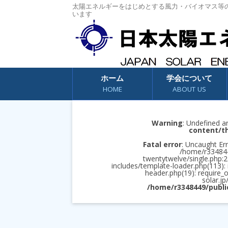
太陽エネルギーをはじめとする風力・バイオマス等
います
コンテンツへスキップ
ホーム
学会について
HOME
ABOUT US
Warning
: Undefined a
content/t
Fatal error
: Uncaught Err
/home/r3348449
twentytwelve/single.php:2
includes/template-loader.php(113):
header.php(19): require_
solar.jp
/home/r3348449/publi