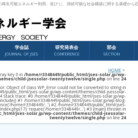
の再生可能エネルギー利用、並び に、持続可能な社会構築に関する基礎から
学会誌
研究発表会
部会
JOURNAL OF JSES
CONFERENCE
SECTION
HOME
>
rray key 0 in
/home/r3348449/public_html/jses-solar.jp/wp-
hemes/child-jsessolar-twentytwelve/single.php
on line
24
or: Object of class WP_Error could not be converted to string in
/public_html/jses-solar.jp/wp-content/themes/child-jsessolar-
4 Stack trace: #0 /home/r3348449/public_html/jses-solar.jp/wp-
 include() #1 /home/r3348449/public_html/jses-solar.jp/wp-blog-
once('/home/r3348449/...') #2 /home/r3348449/public_html/jses-
/index.php(17): require('/home/r3348449/...') #3 {main} thrown in
c_html/jses-solar.jp/wp-content/themes/child-jsessolar-
twentytwelve/single.php
on line
24