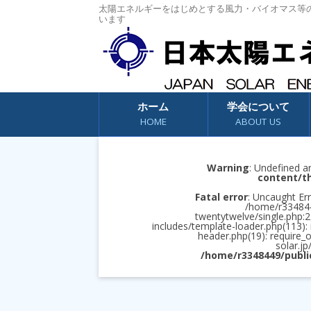
太陽エネルギーをはじめとする風力・バイオマス等
います
コンテンツへスキップ
ホーム
学会について
HOME
ABOUT US
Warning
: Undefined a
content/t
Fatal error
: Uncaught Err
/home/r3348449
twentytwelve/single.php:2
includes/template-loader.php(113):
header.php(19): require_
solar.jp
/home/r3348449/publi