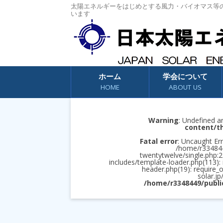
太陽エネルギーをはじめとする風力・バイオマス等
います
コンテンツへスキップ
ホーム
学会について
HOME
ABOUT US
Warning
: Undefined a
content/t
Fatal error
: Uncaught Err
/home/r3348449
twentytwelve/single.php:2
includes/template-loader.php(113):
header.php(19): require_
solar.jp
/home/r3348449/publi