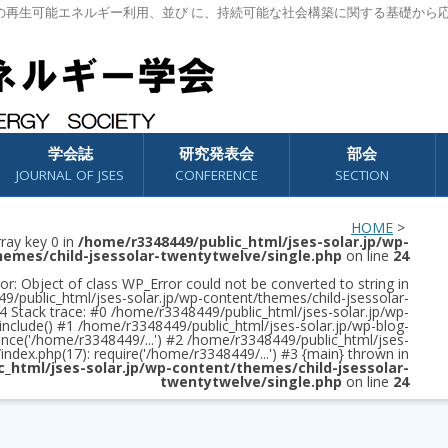
の再生可能エネルギー利用、並び に、持続可能な社会構築に関する基礎から
学会誌
研究発表会
部会
JOURNAL OF JSES
CONFERENCE
SECTION
HOME
>
rray key 0 in
/home/r3348449/public_html/jses-solar.jp/wp-
hemes/child-jsessolar-twentytwelve/single.php
on line
24
or: Object of class WP_Error could not be converted to string in
/public_html/jses-solar.jp/wp-content/themes/child-jsessolar-
4 Stack trace: #0 /home/r3348449/public_html/jses-solar.jp/wp-
 include() #1 /home/r3348449/public_html/jses-solar.jp/wp-blog-
once('/home/r3348449/...') #2 /home/r3348449/public_html/jses-
/index.php(17): require('/home/r3348449/...') #3 {main} thrown in
c_html/jses-solar.jp/wp-content/themes/child-jsessolar-
twentytwelve/single.php
on line
24