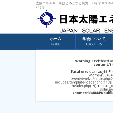
太陽エネルギーをはじめとする風力・バイオマス等
います
コンテンツへスキップ
ホーム
学会について
HOME
ABOUT US
Warning
: Undefined a
content/t
Fatal error
: Uncaught Err
/home/r3348449
twentytwelve/single.php:2
includes/template-loader.php(113):
header.php(19): require_
solar.jp
/home/r3348449/publi