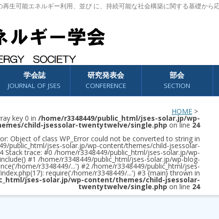
の再生可能エネルギー利用、並び に、持続可能な社会構築に関する基礎から
学会誌
研究発表会
部会
JOURNAL OF JSES
CONFERENCE
SECTION
HOME
>
rray key 0 in
/home/r3348449/public_html/jses-solar.jp/wp-
hemes/child-jsessolar-twentytwelve/single.php
on line
24
or: Object of class WP_Error could not be converted to string in
/public_html/jses-solar.jp/wp-content/themes/child-jsessolar-
4 Stack trace: #0 /home/r3348449/public_html/jses-solar.jp/wp-
 include() #1 /home/r3348449/public_html/jses-solar.jp/wp-blog-
once('/home/r3348449/...') #2 /home/r3348449/public_html/jses-
/index.php(17): require('/home/r3348449/...') #3 {main} thrown in
c_html/jses-solar.jp/wp-content/themes/child-jsessolar-
twentytwelve/single.php
on line
24