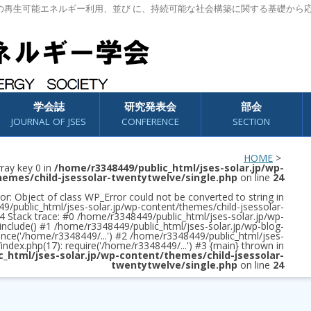
の再生可能エネルギー利用、並び に、持続可能な社会構築に関する基礎から
学会誌
研究発表会
部会
JOURNAL OF JSES
CONFERENCE
SECTION
HOME
>
rray key 0 in
/home/r3348449/public_html/jses-solar.jp/wp-
hemes/child-jsessolar-twentytwelve/single.php
on line
24
or: Object of class WP_Error could not be converted to string in
/public_html/jses-solar.jp/wp-content/themes/child-jsessolar-
4 Stack trace: #0 /home/r3348449/public_html/jses-solar.jp/wp-
 include() #1 /home/r3348449/public_html/jses-solar.jp/wp-blog-
once('/home/r3348449/...') #2 /home/r3348449/public_html/jses-
/index.php(17): require('/home/r3348449/...') #3 {main} thrown in
c_html/jses-solar.jp/wp-content/themes/child-jsessolar-
twentytwelve/single.php
on line
24