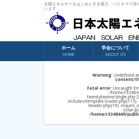
太陽エネルギーをはじめとする風力・バイオマス等
います
コンテンツへスキップ
ホーム
学会について
HOME
ABOUT US
Warning
: Undefined a
content/t
Fatal error
: Uncaught Err
/home/r3348449
twentytwelve/single.php:2
includes/template-loader.php(113):
header.php(19): require_
solar.jp
/home/r3348449/publi