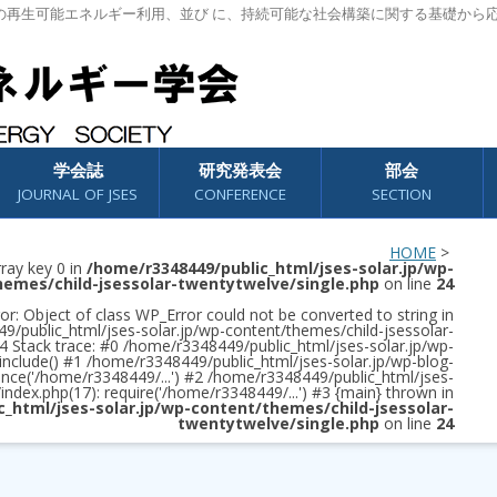
の再生可能エネルギー利用、並び に、持続可能な社会構築に関する基礎から
学会誌
研究発表会
部会
JOURNAL OF JSES
CONFERENCE
SECTION
HOME
>
rray key 0 in
/home/r3348449/public_html/jses-solar.jp/wp-
hemes/child-jsessolar-twentytwelve/single.php
on line
24
or: Object of class WP_Error could not be converted to string in
/public_html/jses-solar.jp/wp-content/themes/child-jsessolar-
4 Stack trace: #0 /home/r3348449/public_html/jses-solar.jp/wp-
 include() #1 /home/r3348449/public_html/jses-solar.jp/wp-blog-
once('/home/r3348449/...') #2 /home/r3348449/public_html/jses-
/index.php(17): require('/home/r3348449/...') #3 {main} thrown in
c_html/jses-solar.jp/wp-content/themes/child-jsessolar-
twentytwelve/single.php
on line
24