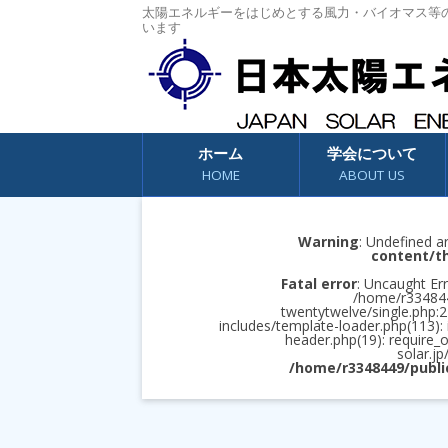
太陽エネルギーをはじめとする風力・バイオマス等
います
コンテンツへスキップ
ホーム
学会について
HOME
ABOUT US
Warning
: Undefined a
content/t
Fatal error
: Uncaught Err
/home/r3348449
twentytwelve/single.php:2
includes/template-loader.php(113):
header.php(19): require_
solar.jp
/home/r3348449/publi