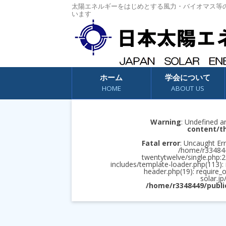
太陽エネルギーをはじめとする風力・バイオマス等
います
コンテンツへスキップ
ホーム
学会について
HOME
ABOUT US
Warning
: Undefined a
content/t
Fatal error
: Uncaught Err
/home/r3348449
twentytwelve/single.php:2
includes/template-loader.php(113):
header.php(19): require_
solar.jp
/home/r3348449/publi