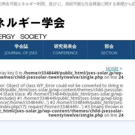
の再生可能エネルギー利用、並び に、持続可能な社会構築に関する基礎から
学会誌
研究発表会
部会
JOURNAL OF JSES
CONFERENCE
SECTION
HOME
>
rray key 0 in
/home/r3348449/public_html/jses-solar.jp/wp-
hemes/child-jsessolar-twentytwelve/single.php
on line
24
or: Object of class WP_Error could not be converted to string in
/public_html/jses-solar.jp/wp-content/themes/child-jsessolar-
4 Stack trace: #0 /home/r3348449/public_html/jses-solar.jp/wp-
 include() #1 /home/r3348449/public_html/jses-solar.jp/wp-blog-
once('/home/r3348449/...') #2 /home/r3348449/public_html/jses-
/index.php(17): require('/home/r3348449/...') #3 {main} thrown in
c_html/jses-solar.jp/wp-content/themes/child-jsessolar-
twentytwelve/single.php
on line
24