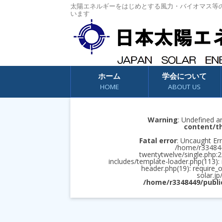
太陽エネルギーをはじめとする風力・バイオマス等
います
コンテンツへスキップ
ホーム
学会について
HOME
ABOUT US
Warning
: Undefined a
content/t
Fatal error
: Uncaught Err
/home/r3348449
twentytwelve/single.php:2
includes/template-loader.php(113):
header.php(19): require_
solar.jp
/home/r3348449/publi