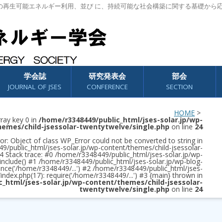
の再生可能エネルギー利用、並び に、持続可能な社会構築に関する基礎から
学会誌
研究発表会
部会
JOURNAL OF JSES
CONFERENCE
SECTION
HOME
>
rray key 0 in
/home/r3348449/public_html/jses-solar.jp/wp-
hemes/child-jsessolar-twentytwelve/single.php
on line
24
or: Object of class WP_Error could not be converted to string in
/public_html/jses-solar.jp/wp-content/themes/child-jsessolar-
4 Stack trace: #0 /home/r3348449/public_html/jses-solar.jp/wp-
 include() #1 /home/r3348449/public_html/jses-solar.jp/wp-blog-
once('/home/r3348449/...') #2 /home/r3348449/public_html/jses-
/index.php(17): require('/home/r3348449/...') #3 {main} thrown in
c_html/jses-solar.jp/wp-content/themes/child-jsessolar-
twentytwelve/single.php
on line
24