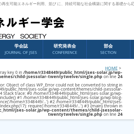
の再生可能エネルギー利用、並び に、持続可能な社会構築に関する基礎から
学会誌
研究発表会
部会
JOURNAL OF JSES
CONFERENCE
SECTION
HOME
>
rray key 0 in
/home/r3348449/public_html/jses-solar.jp/wp-
hemes/child-jsessolar-twentytwelve/single.php
on line
24
or: Object of class WP_Error could not be converted to string in
/public_html/jses-solar.jp/wp-content/themes/child-jsessolar-
4 Stack trace: #0 /home/r3348449/public_html/jses-solar.jp/wp-
 include() #1 /home/r3348449/public_html/jses-solar.jp/wp-blog-
once('/home/r3348449/...') #2 /home/r3348449/public_html/jses-
/index.php(17): require('/home/r3348449/...') #3 {main} thrown in
c_html/jses-solar.jp/wp-content/themes/child-jsessolar-
twentytwelve/single.php
on line
24