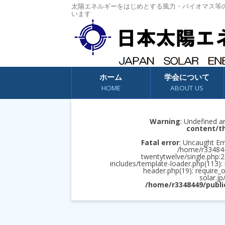
太陽エネルギーをはじめとする風力・バイオマス等
います
コンテンツへスキップ
ホーム
学会について
HOME
ABOUT US
Warning
: Undefined a
content/t
Fatal error
: Uncaught Err
/home/r3348449
twentytwelve/single.php:2
includes/template-loader.php(113):
header.php(19): require_
solar.jp
/home/r3348449/publi