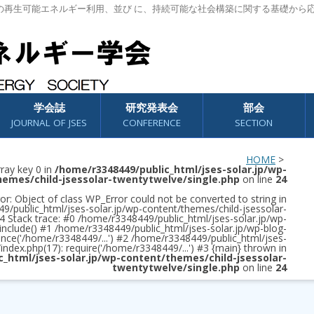
の再生可能エネルギー利用、並び に、持続可能な社会構築に関する基礎から
学会誌
研究発表会
部会
JOURNAL OF JSES
CONFERENCE
SECTION
HOME
>
rray key 0 in
/home/r3348449/public_html/jses-solar.jp/wp-
hemes/child-jsessolar-twentytwelve/single.php
on line
24
or: Object of class WP_Error could not be converted to string in
/public_html/jses-solar.jp/wp-content/themes/child-jsessolar-
4 Stack trace: #0 /home/r3348449/public_html/jses-solar.jp/wp-
 include() #1 /home/r3348449/public_html/jses-solar.jp/wp-blog-
once('/home/r3348449/...') #2 /home/r3348449/public_html/jses-
/index.php(17): require('/home/r3348449/...') #3 {main} thrown in
c_html/jses-solar.jp/wp-content/themes/child-jsessolar-
twentytwelve/single.php
on line
24