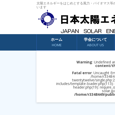
太陽エネルギーをはじめとする風力・バイオマス等
います
コンテンツへスキップ
ホーム
学会について
HOME
ABOUT US
Warning
: Undefined a
content/t
Fatal error
: Uncaught Err
/home/r3348449
twentytwelve/single.php:2
includes/template-loader.php(113):
header.php(19): require_
solar.jp
/home/r3348449/publi