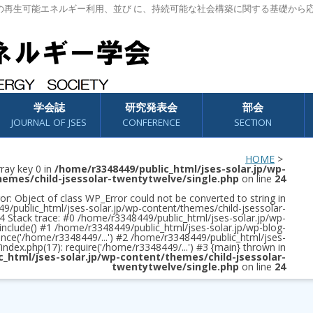
の再生可能エネルギー利用、並び に、持続可能な社会構築に関する基礎から
学会誌
研究発表会
部会
JOURNAL OF JSES
CONFERENCE
SECTION
HOME
>
rray key 0 in
/home/r3348449/public_html/jses-solar.jp/wp-
hemes/child-jsessolar-twentytwelve/single.php
on line
24
or: Object of class WP_Error could not be converted to string in
/public_html/jses-solar.jp/wp-content/themes/child-jsessolar-
4 Stack trace: #0 /home/r3348449/public_html/jses-solar.jp/wp-
 include() #1 /home/r3348449/public_html/jses-solar.jp/wp-blog-
once('/home/r3348449/...') #2 /home/r3348449/public_html/jses-
/index.php(17): require('/home/r3348449/...') #3 {main} thrown in
c_html/jses-solar.jp/wp-content/themes/child-jsessolar-
twentytwelve/single.php
on line
24