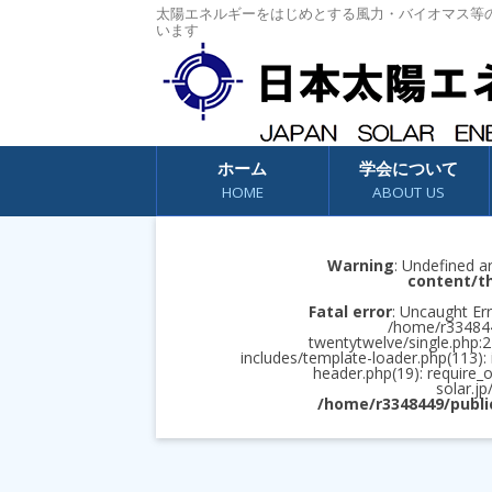
太陽エネルギーをはじめとする風力・バイオマス等
います
コンテンツへスキップ
ホーム
学会について
HOME
ABOUT US
Warning
: Undefined a
content/t
Fatal error
: Uncaught Err
/home/r3348449
twentytwelve/single.php:2
includes/template-loader.php(113):
header.php(19): require_
solar.jp
/home/r3348449/publi