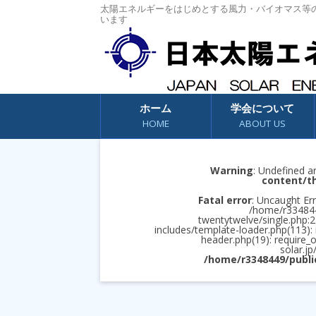
太陽エネルギーをはじめとする風力・バイオマス等
います
コンテンツへスキップ
ホーム
学会について
HOME
ABOUT US
Warning
: Undefined a
content/t
Fatal error
: Uncaught Err
/home/r3348449
twentytwelve/single.php:2
includes/template-loader.php(113):
header.php(19): require_
solar.jp
/home/r3348449/publi