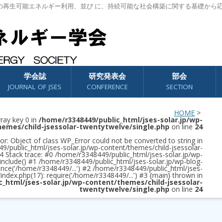
の再生可能エネルギー利用、並び に、持続可能な社会構築に関する基礎から
学会誌
研究発表会
部会
JOURNAL OF JSES
CONFERENCE
SECTION
HOME
>
rray key 0 in
/home/r3348449/public_html/jses-solar.jp/wp-
hemes/child-jsessolar-twentytwelve/single.php
on line
24
or: Object of class WP_Error could not be converted to string in
/public_html/jses-solar.jp/wp-content/themes/child-jsessolar-
4 Stack trace: #0 /home/r3348449/public_html/jses-solar.jp/wp-
 include() #1 /home/r3348449/public_html/jses-solar.jp/wp-blog-
once('/home/r3348449/...') #2 /home/r3348449/public_html/jses-
/index.php(17): require('/home/r3348449/...') #3 {main} thrown in
c_html/jses-solar.jp/wp-content/themes/child-jsessolar-
twentytwelve/single.php
on line
24