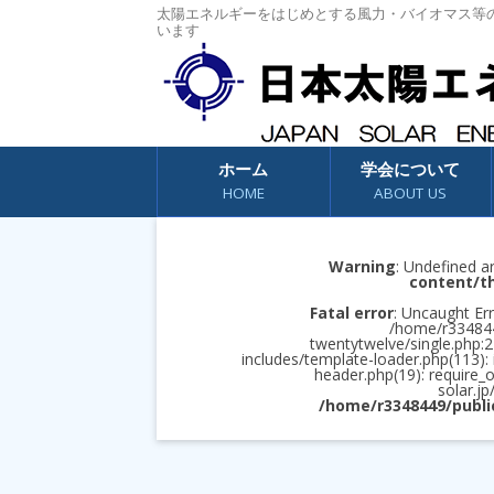
太陽エネルギーをはじめとする風力・バイオマス等
います
コンテンツへスキップ
ホーム
学会について
HOME
ABOUT US
Warning
: Undefined a
content/t
Fatal error
: Uncaught Err
/home/r3348449
twentytwelve/single.php:2
includes/template-loader.php(113):
header.php(19): require_
solar.jp
/home/r3348449/publi