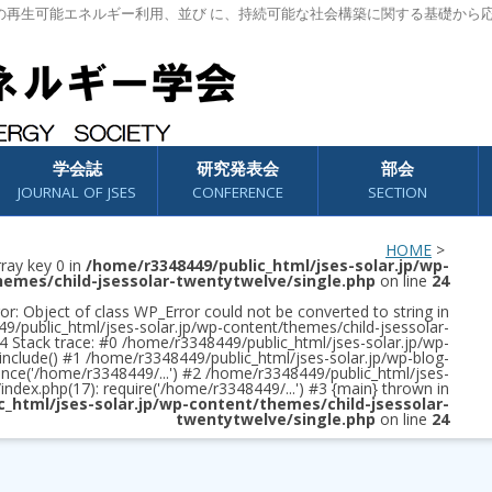
の再生可能エネルギー利用、並び に、持続可能な社会構築に関する基礎から
学会誌
研究発表会
部会
JOURNAL OF JSES
CONFERENCE
SECTION
HOME
>
rray key 0 in
/home/r3348449/public_html/jses-solar.jp/wp-
hemes/child-jsessolar-twentytwelve/single.php
on line
24
or: Object of class WP_Error could not be converted to string in
/public_html/jses-solar.jp/wp-content/themes/child-jsessolar-
4 Stack trace: #0 /home/r3348449/public_html/jses-solar.jp/wp-
 include() #1 /home/r3348449/public_html/jses-solar.jp/wp-blog-
once('/home/r3348449/...') #2 /home/r3348449/public_html/jses-
/index.php(17): require('/home/r3348449/...') #3 {main} thrown in
c_html/jses-solar.jp/wp-content/themes/child-jsessolar-
twentytwelve/single.php
on line
24