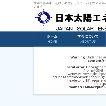
太陽エネルギーをはじめとする風力・バイオマス等
います
コンテンツへスキップ
ホーム
学会について
HOME
ABOUT US
Warning
: Undefined a
content/t
Fatal error
: Uncaught Err
/home/r3348449
twentytwelve/single.php:2
includes/template-loader.php(113):
header.php(19): require_
solar.jp
/home/r3348449/publi