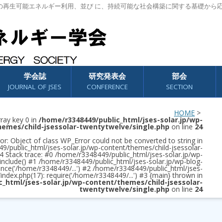
の再生可能エネルギー利用、並び に、持続可能な社会構築に関する基礎から
学会誌
研究発表会
部会
JOURNAL OF JSES
CONFERENCE
SECTION
HOME
>
rray key 0 in
/home/r3348449/public_html/jses-solar.jp/wp-
hemes/child-jsessolar-twentytwelve/single.php
on line
24
or: Object of class WP_Error could not be converted to string in
/public_html/jses-solar.jp/wp-content/themes/child-jsessolar-
4 Stack trace: #0 /home/r3348449/public_html/jses-solar.jp/wp-
 include() #1 /home/r3348449/public_html/jses-solar.jp/wp-blog-
once('/home/r3348449/...') #2 /home/r3348449/public_html/jses-
/index.php(17): require('/home/r3348449/...') #3 {main} thrown in
c_html/jses-solar.jp/wp-content/themes/child-jsessolar-
twentytwelve/single.php
on line
24