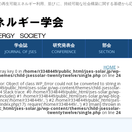
の再生可能エネルギー利用、並び に、持続可能な社会構築に関する基礎から
学会誌
研究発表会
部会
JOURNAL OF JSES
CONFERENCE
SECTION
HOME
>
rray key 0 in
/home/r3348449/public_html/jses-solar.jp/wp-
hemes/child-jsessolar-twentytwelve/single.php
on line
24
or: Object of class WP_Error could not be converted to string in
/public_html/jses-solar.jp/wp-content/themes/child-jsessolar-
4 Stack trace: #0 /home/r3348449/public_html/jses-solar.jp/wp-
 include() #1 /home/r3348449/public_html/jses-solar.jp/wp-blog-
once('/home/r3348449/...') #2 /home/r3348449/public_html/jses-
/index.php(17): require('/home/r3348449/...') #3 {main} thrown in
c_html/jses-solar.jp/wp-content/themes/child-jsessolar-
twentytwelve/single.php
on line
24