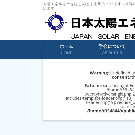
太陽エネルギーをはじめとする風力・バイオマス等
います
コンテンツへスキップ
ホーム
学会について
HOME
ABOUT US
Warning
: Undefined a
content/t
Fatal error
: Uncaught Err
/home/r3348449
twentytwelve/single.php:2
includes/template-loader.php(113):
header.php(19): require_
solar.jp
/home/r3348449/publi