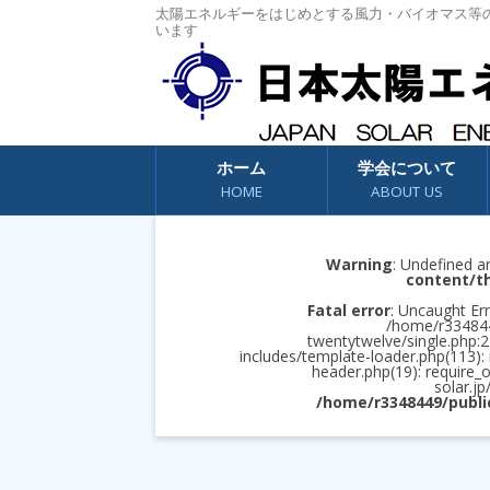
太陽エネルギーをはじめとする風力・バイオマス等
います
コンテンツへスキップ
ホーム
学会について
HOME
ABOUT US
Warning
: Undefined a
content/t
Fatal error
: Uncaught Err
/home/r3348449
twentytwelve/single.php:2
includes/template-loader.php(113):
header.php(19): require_
solar.jp
/home/r3348449/publi