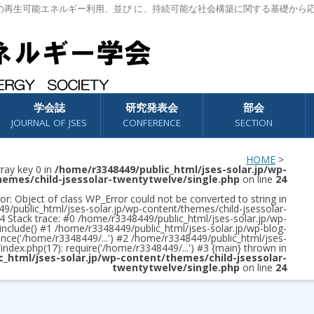
の再生可能エネルギー利用、並び に、持続可能な社会構築に関する基礎から
学会誌
研究発表会
部会
JOURNAL OF JSES
CONFERENCE
SECTION
HOME
>
rray key 0 in
/home/r3348449/public_html/jses-solar.jp/wp-
hemes/child-jsessolar-twentytwelve/single.php
on line
24
or: Object of class WP_Error could not be converted to string in
/public_html/jses-solar.jp/wp-content/themes/child-jsessolar-
4 Stack trace: #0 /home/r3348449/public_html/jses-solar.jp/wp-
 include() #1 /home/r3348449/public_html/jses-solar.jp/wp-blog-
once('/home/r3348449/...') #2 /home/r3348449/public_html/jses-
/index.php(17): require('/home/r3348449/...') #3 {main} thrown in
c_html/jses-solar.jp/wp-content/themes/child-jsessolar-
twentytwelve/single.php
on line
24