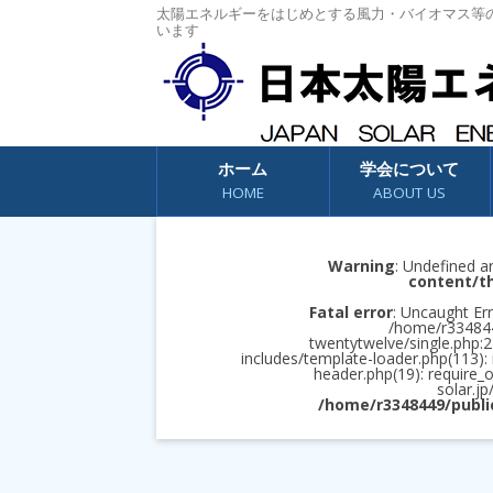
太陽エネルギーをはじめとする風力・バイオマス等
います
コンテンツへスキップ
ホーム
学会について
HOME
ABOUT US
Warning
: Undefined a
content/t
Fatal error
: Uncaught Err
/home/r3348449
twentytwelve/single.php:2
includes/template-loader.php(113):
header.php(19): require_
solar.jp
/home/r3348449/publi