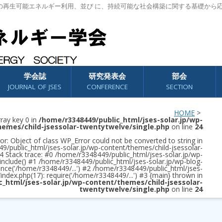
の再生可能エネルギー利用、並び に、持続可能な社会構築に関する基礎から
学会誌
研究発表会
部会
JOURNAL OF JSES
CONFERENCE
SECTION
HOME
>
rray key 0 in
/home/r3348449/public_html/jses-solar.jp/wp-
hemes/child-jsessolar-twentytwelve/single.php
on line
24
or: Object of class WP_Error could not be converted to string in
/public_html/jses-solar.jp/wp-content/themes/child-jsessolar-
4 Stack trace: #0 /home/r3348449/public_html/jses-solar.jp/wp-
 include() #1 /home/r3348449/public_html/jses-solar.jp/wp-blog-
once('/home/r3348449/...') #2 /home/r3348449/public_html/jses-
/index.php(17): require('/home/r3348449/...') #3 {main} thrown in
c_html/jses-solar.jp/wp-content/themes/child-jsessolar-
twentytwelve/single.php
on line
24