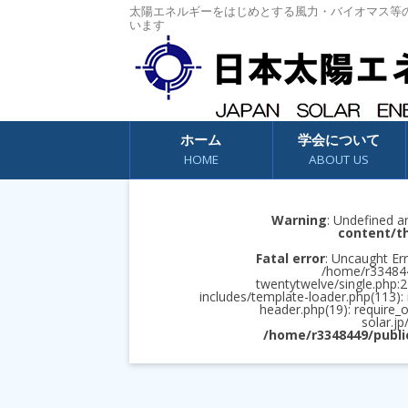
太陽エネルギーをはじめとする風力・バイオマス等
います
コンテンツへスキップ
ホーム
学会について
HOME
ABOUT US
Warning
: Undefined a
content/t
Fatal error
: Uncaught Err
/home/r3348449
twentytwelve/single.php:2
includes/template-loader.php(113):
header.php(19): require_
solar.jp
/home/r3348449/publi