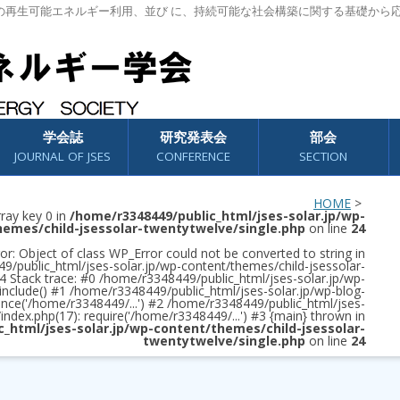
の再生可能エネルギー利用、並び に、持続可能な社会構築に関する基礎から
学会誌
研究発表会
部会
JOURNAL OF JSES
CONFERENCE
SECTION
HOME
>
rray key 0 in
/home/r3348449/public_html/jses-solar.jp/wp-
hemes/child-jsessolar-twentytwelve/single.php
on line
24
or: Object of class WP_Error could not be converted to string in
/public_html/jses-solar.jp/wp-content/themes/child-jsessolar-
4 Stack trace: #0 /home/r3348449/public_html/jses-solar.jp/wp-
 include() #1 /home/r3348449/public_html/jses-solar.jp/wp-blog-
once('/home/r3348449/...') #2 /home/r3348449/public_html/jses-
/index.php(17): require('/home/r3348449/...') #3 {main} thrown in
c_html/jses-solar.jp/wp-content/themes/child-jsessolar-
twentytwelve/single.php
on line
24