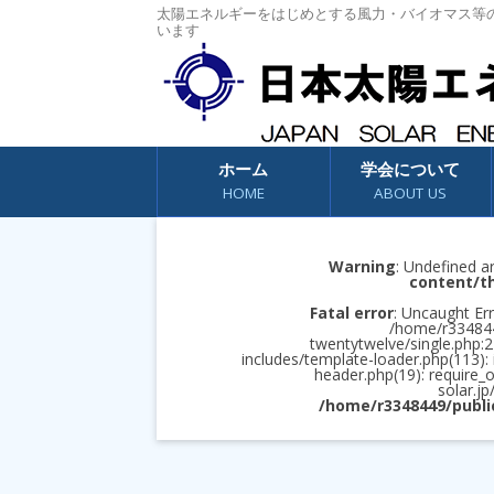
太陽エネルギーをはじめとする風力・バイオマス等
います
コンテンツへスキップ
ホーム
学会について
HOME
ABOUT US
Warning
: Undefined a
content/t
Fatal error
: Uncaught Err
/home/r3348449
twentytwelve/single.php:2
includes/template-loader.php(113):
header.php(19): require_
solar.jp
/home/r3348449/publi