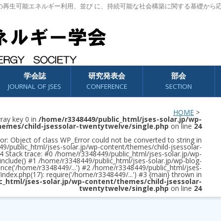
の再生可能エネルギー利用、並び に、持続可能な社会構築に関する基礎から
学会誌
研究発表会
部会
JOURNAL OF JSES
CONFERENCE
SECTION
HOME
>
rray key 0 in
/home/r3348449/public_html/jses-solar.jp/wp-
hemes/child-jsessolar-twentytwelve/single.php
on line
24
or: Object of class WP_Error could not be converted to string in
/public_html/jses-solar.jp/wp-content/themes/child-jsessolar-
4 Stack trace: #0 /home/r3348449/public_html/jses-solar.jp/wp-
 include() #1 /home/r3348449/public_html/jses-solar.jp/wp-blog-
once('/home/r3348449/...') #2 /home/r3348449/public_html/jses-
/index.php(17): require('/home/r3348449/...') #3 {main} thrown in
c_html/jses-solar.jp/wp-content/themes/child-jsessolar-
twentytwelve/single.php
on line
24