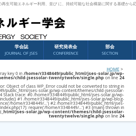
の再生可能エネルギー利用、並び に、持続可能な社会構築に関する基礎から
学会誌
研究発表会
部会
JOURNAL OF JSES
CONFERENCE
SECTION
HOME
>
rray key 0 in
/home/r3348449/public_html/jses-solar.jp/wp-
hemes/child-jsessolar-twentytwelve/single.php
on line
24
or: Object of class WP_Error could not be converted to string in
/public_html/jses-solar.jp/wp-content/themes/child-jsessolar-
4 Stack trace: #0 /home/r3348449/public_html/jses-solar.jp/wp-
 include() #1 /home/r3348449/public_html/jses-solar.jp/wp-blog-
once('/home/r3348449/...') #2 /home/r3348449/public_html/jses-
/index.php(17): require('/home/r3348449/...') #3 {main} thrown in
c_html/jses-solar.jp/wp-content/themes/child-jsessolar-
twentytwelve/single.php
on line
24