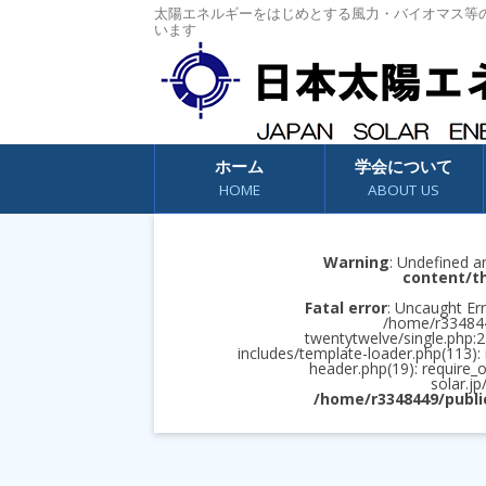
太陽エネルギーをはじめとする風力・バイオマス等
います
コンテンツへスキップ
ホーム
学会について
HOME
ABOUT US
Warning
: Undefined a
content/t
Fatal error
: Uncaught Err
/home/r3348449
twentytwelve/single.php:2
includes/template-loader.php(113):
header.php(19): require_
solar.jp
/home/r3348449/publi