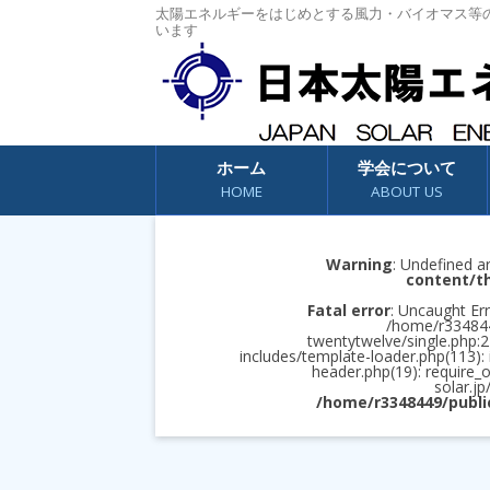
太陽エネルギーをはじめとする風力・バイオマス等
います
コンテンツへスキップ
ホーム
学会について
HOME
ABOUT US
Warning
: Undefined a
content/t
Fatal error
: Uncaught Err
/home/r3348449
twentytwelve/single.php:2
includes/template-loader.php(113):
header.php(19): require_
solar.jp
/home/r3348449/publi