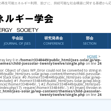
の再生可能エネルギー利用、並び に、持続可能な社会構築に関する基礎から
学会誌
研究発表会
部会
JOURNAL OF JSES
CONFERENCE
SECTION
HOME
>
rray key 0 in
/home/r3348449/public_html/jses-solar.jp/wp-
hemes/child-jsessolar-twentytwelve/single.php
on line
24
or: Object of class WP_Error could not be converted to string in
/public_html/jses-solar.jp/wp-content/themes/child-jsessolar-
4 Stack trace: #0 /home/r3348449/public_html/jses-solar.jp/wp-
 include() #1 /home/r3348449/public_html/jses-solar.jp/wp-blog-
once('/home/r3348449/...') #2 /home/r3348449/public_html/jses-
/index.php(17): require('/home/r3348449/...') #3 {main} thrown in
c_html/jses-solar.jp/wp-content/themes/child-jsessolar-
twentytwelve/single.php
on line
24