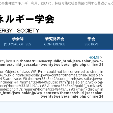
の再生可能エネルギー利用、並び に、持続可能な社会構築に関する基礎から
学会誌
研究発表会
部会
JOURNAL OF JSES
CONFERENCE
SECTION
HOME
>
rray key 0 in
/home/r3348449/public_html/jses-solar.jp/wp-
hemes/child-jsessolar-twentytwelve/single.php
on line
24
or: Object of class WP_Error could not be converted to string in
/public_html/jses-solar.jp/wp-content/themes/child-jsessolar-
4 Stack trace: #0 /home/r3348449/public_html/jses-solar.jp/wp-
 include() #1 /home/r3348449/public_html/jses-solar.jp/wp-blog-
once('/home/r3348449/...') #2 /home/r3348449/public_html/jses-
/index.php(17): require('/home/r3348449/...') #3 {main} thrown in
c_html/jses-solar.jp/wp-content/themes/child-jsessolar-
twentytwelve/single.php
on line
24