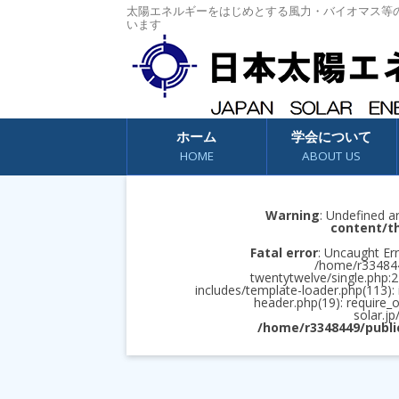
太陽エネルギーをはじめとする風力・バイオマス等
います
コンテンツへスキップ
ホーム
学会について
HOME
ABOUT US
Warning
: Undefined a
content/t
Fatal error
: Uncaught Err
/home/r3348449
twentytwelve/single.php:2
includes/template-loader.php(113):
header.php(19): require_
solar.jp
/home/r3348449/publi