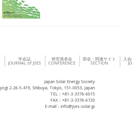
て
学会誌
研究発表会
部会・関連サイト
入会
JOURNAL of JSES
CONFERENCE
SECTION
J
Japan Solar Energy Society
yogi 2-26-5-419, Shibuya, Tokyo, 151-0053, Japan
TEL：+81-3-3376-6015
FAX：+81-3-3376-6720
E-mail：info@jses-solar.jp