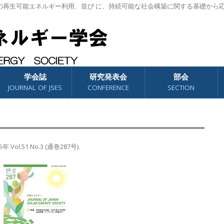
の再生可能エネルギー利用、並び に、持続可能な社会構築に関する基礎から
学会誌
研究発表会
部会
JOURNAL OF JSES
CONFERENCE
SECTION
5年 Vol.51 No.3 (通巻287号)
.