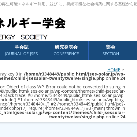
の再生可能エネルギー利用、並び に、持続可能な社会構築に関する基礎から
学会誌
研究発表会
部会
JOURNAL OF JSES
CONFERENCE
SECTION
HOME
>
rray key 0 in
/home/r3348449/public_html/jses-solar.jp/wp-
hemes/child-jsessolar-twentytwelve/single.php
on line
24
or: Object of class WP_Error could not be converted to string in
/public_html/jses-solar.jp/wp-content/themes/child-jsessolar-
4 Stack trace: #0 /home/r3348449/public_html/jses-solar.jp/wp-
 include() #1 /home/r3348449/public_html/jses-solar.jp/wp-blog-
once('/home/r3348449/...') #2 /home/r3348449/public_html/jses-
/index.php(17): require('/home/r3348449/...') #3 {main} thrown in
c_html/jses-solar.jp/wp-content/themes/child-jsessolar-
twentytwelve/single.php
on line
24