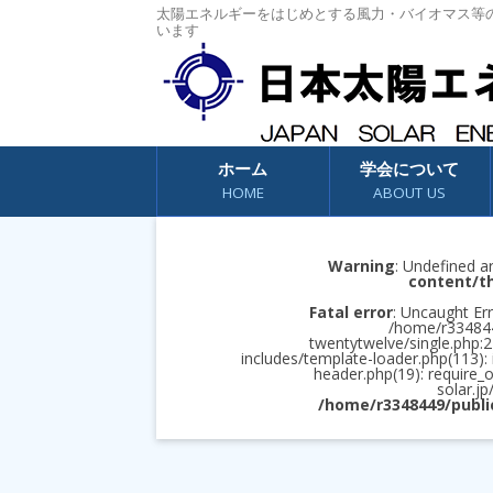
太陽エネルギーをはじめとする風力・バイオマス等
います
コンテンツへスキップ
ホーム
学会について
HOME
ABOUT US
Warning
: Undefined a
content/t
Fatal error
: Uncaught Err
/home/r3348449
twentytwelve/single.php:2
includes/template-loader.php(113):
header.php(19): require_
solar.jp
/home/r3348449/publi