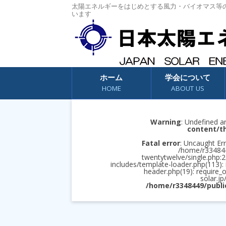
太陽エネルギーをはじめとする風力・バイオマス等
います
コンテンツへスキップ
ホーム
学会について
HOME
ABOUT US
Warning
: Undefined a
content/t
Fatal error
: Uncaught Err
/home/r3348449
twentytwelve/single.php:2
includes/template-loader.php(113):
header.php(19): require_
solar.jp
/home/r3348449/publi