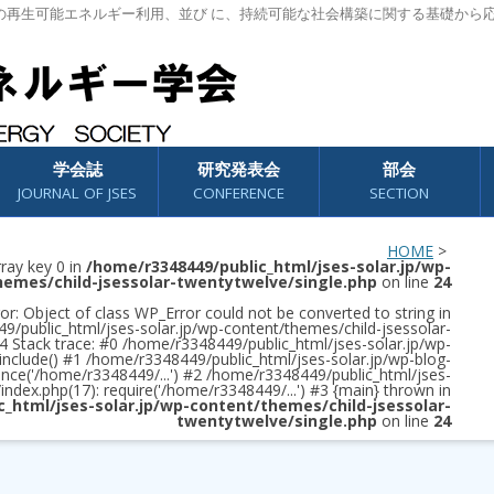
の再生可能エネルギー利用、並び に、持続可能な社会構築に関する基礎から
学会誌
研究発表会
部会
JOURNAL OF JSES
CONFERENCE
SECTION
HOME
>
rray key 0 in
/home/r3348449/public_html/jses-solar.jp/wp-
hemes/child-jsessolar-twentytwelve/single.php
on line
24
or: Object of class WP_Error could not be converted to string in
/public_html/jses-solar.jp/wp-content/themes/child-jsessolar-
4 Stack trace: #0 /home/r3348449/public_html/jses-solar.jp/wp-
 include() #1 /home/r3348449/public_html/jses-solar.jp/wp-blog-
once('/home/r3348449/...') #2 /home/r3348449/public_html/jses-
/index.php(17): require('/home/r3348449/...') #3 {main} thrown in
c_html/jses-solar.jp/wp-content/themes/child-jsessolar-
twentytwelve/single.php
on line
24