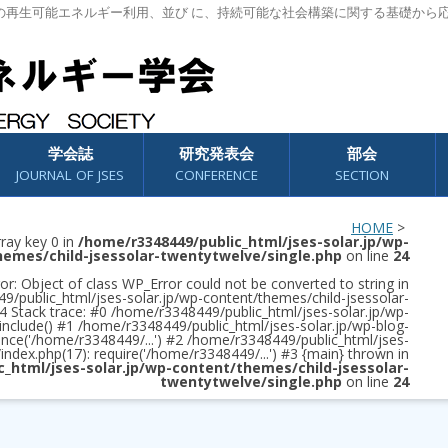
の再生可能エネルギー利用、並び に、持続可能な社会構築に関する基礎から
学会誌
研究発表会
部会
JOURNAL OF JSES
CONFERENCE
SECTION
HOME
>
rray key 0 in
/home/r3348449/public_html/jses-solar.jp/wp-
hemes/child-jsessolar-twentytwelve/single.php
on line
24
or: Object of class WP_Error could not be converted to string in
/public_html/jses-solar.jp/wp-content/themes/child-jsessolar-
4 Stack trace: #0 /home/r3348449/public_html/jses-solar.jp/wp-
 include() #1 /home/r3348449/public_html/jses-solar.jp/wp-blog-
once('/home/r3348449/...') #2 /home/r3348449/public_html/jses-
/index.php(17): require('/home/r3348449/...') #3 {main} thrown in
c_html/jses-solar.jp/wp-content/themes/child-jsessolar-
twentytwelve/single.php
on line
24