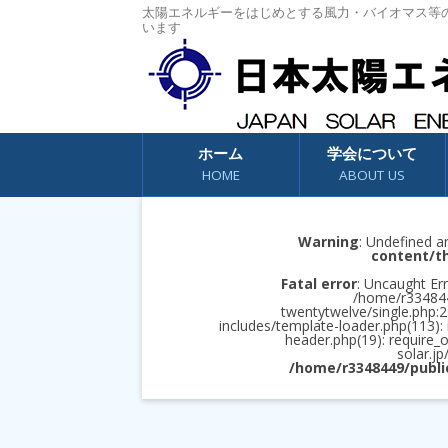
太陽エネルギーをはじめとする風力・バイオマス等
います
コンテンツへスキップ
ホーム
学会について
HOME
ABOUT US
Warning
: Undefined a
content/t
Fatal error
: Uncaught Err
/home/r3348449
twentytwelve/single.php:2
includes/template-loader.php(113):
header.php(19): require_
solar.jp
/home/r3348449/publi