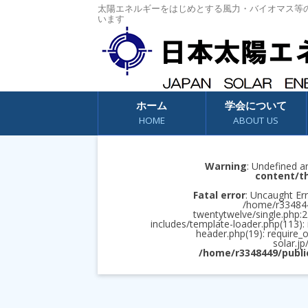
太陽エネルギーをはじめとする風力・バイオマス等
います
コンテンツへスキップ
ホーム
学会について
HOME
ABOUT US
Warning
: Undefined a
content/t
Fatal error
: Uncaught Err
/home/r3348449
twentytwelve/single.php:2
includes/template-loader.php(113):
header.php(19): require_
solar.jp
/home/r3348449/publi