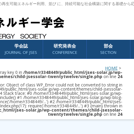
の再生可能エネルギー利用、並び に、持続可能な社会構築に関する基礎から
学会誌
研究発表会
部会
JOURNAL OF JSES
CONFERENCE
SECTION
HOME
>
rray key 0 in
/home/r3348449/public_html/jses-solar.jp/wp-
hemes/child-jsessolar-twentytwelve/single.php
on line
24
or: Object of class WP_Error could not be converted to string in
/public_html/jses-solar.jp/wp-content/themes/child-jsessolar-
4 Stack trace: #0 /home/r3348449/public_html/jses-solar.jp/wp-
 include() #1 /home/r3348449/public_html/jses-solar.jp/wp-blog-
once('/home/r3348449/...') #2 /home/r3348449/public_html/jses-
/index.php(17): require('/home/r3348449/...') #3 {main} thrown in
c_html/jses-solar.jp/wp-content/themes/child-jsessolar-
twentytwelve/single.php
on line
24