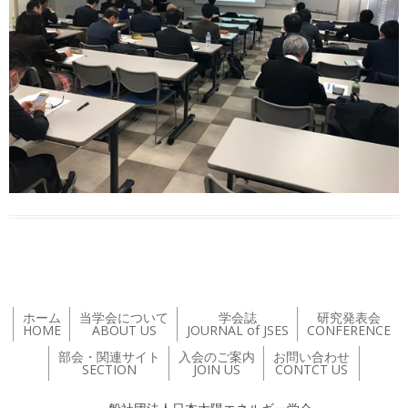
ホーム
当学会について
学会誌
研究発表会
HOME
ABOUT US
JOURNAL of JSES
CONFERENCE
部会・関連サイト
入会のご案内
お問い合わせ
SECTION
JOIN US
CONTCT US