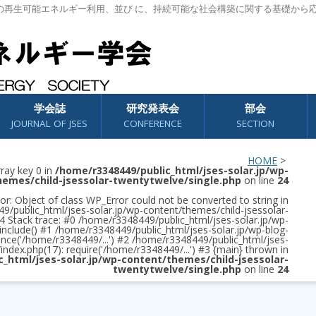
の再生可能エネルギー利用、並び に、持続可能な社会構築に関する基礎から
学会誌
研究発表会
部会
JOURNAL OF JSES
CONFERENCE
SECTION
HOME
>
rray key 0 in
/home/r3348449/public_html/jses-solar.jp/wp-
hemes/child-jsessolar-twentytwelve/single.php
on line
24
or: Object of class WP_Error could not be converted to string in
/public_html/jses-solar.jp/wp-content/themes/child-jsessolar-
4 Stack trace: #0 /home/r3348449/public_html/jses-solar.jp/wp-
 include() #1 /home/r3348449/public_html/jses-solar.jp/wp-blog-
once('/home/r3348449/...') #2 /home/r3348449/public_html/jses-
/index.php(17): require('/home/r3348449/...') #3 {main} thrown in
c_html/jses-solar.jp/wp-content/themes/child-jsessolar-
twentytwelve/single.php
on line
24