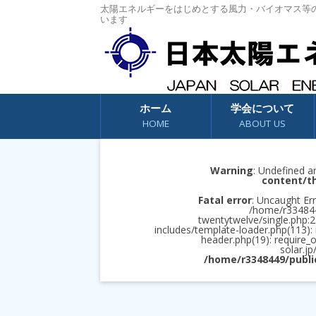
太陽エネルギーをはじめとする風力・バイオマス等
います
コンテンツへスキップ
ホーム
学会について
HOME
ABOUT US
Warning
: Undefined a
content/t
Fatal error
: Uncaught Err
/home/r3348449
twentytwelve/single.php:2
includes/template-loader.php(113):
header.php(19): require_
solar.jp
/home/r3348449/publi