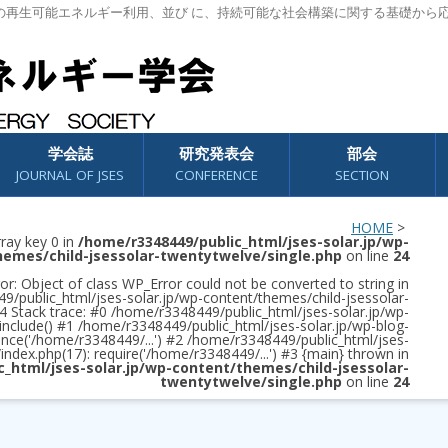
の再生可能エネルギー利用、並び に、持続可能な社会構築に関する基礎から
学会誌
研究発表会
部会
JOURNAL OF JSES
CONFERENCE
SECTION
HOME
>
rray key 0 in
/home/r3348449/public_html/jses-solar.jp/wp-
hemes/child-jsessolar-twentytwelve/single.php
on line
24
or: Object of class WP_Error could not be converted to string in
/public_html/jses-solar.jp/wp-content/themes/child-jsessolar-
4 Stack trace: #0 /home/r3348449/public_html/jses-solar.jp/wp-
 include() #1 /home/r3348449/public_html/jses-solar.jp/wp-blog-
once('/home/r3348449/...') #2 /home/r3348449/public_html/jses-
/index.php(17): require('/home/r3348449/...') #3 {main} thrown in
c_html/jses-solar.jp/wp-content/themes/child-jsessolar-
twentytwelve/single.php
on line
24