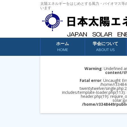
太陽エネルギーをはじめとする風力・バイオマス等
います
コンテンツへスキップ
ホーム
学会について
HOME
ABOUT US
Warning
: Undefined a
content/t
Fatal error
: Uncaught Err
/home/r3348449
twentytwelve/single.php:2
includes/template-loader.php(113):
header.php(19): require_
solar.jp
/home/r3348449/publi