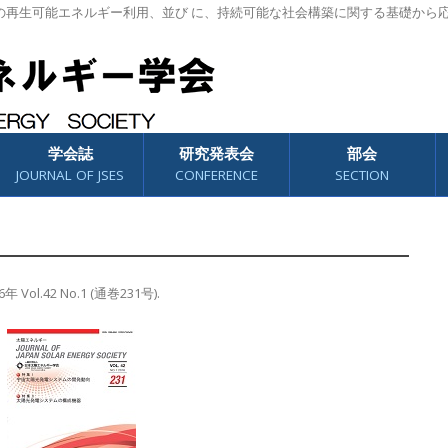
の再生可能エネルギー利用、並び に、持続可能な社会構築に関する基礎から
学会誌
研究発表会
部会
JOURNAL OF JSES
CONFERENCE
SECTION
6年 Vol.42 No.1 (通巻231号)
.