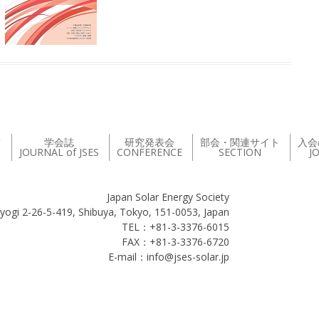
て
学会誌
研究発表会
部会・関連サイト
入会
JOURNAL of JSES
CONFERENCE
SECTION
J
Japan Solar Energy Society
yogi 2-26-5-419, Shibuya, Tokyo, 151-0053, Japan
TEL：+81-3-3376-6015
FAX：+81-3-3376-6720
E-mail：info@jses-solar.jp